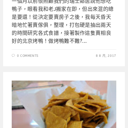
一個月以前很照顧我們的瑞士鄰居說他想吃
鴨子，眼看我和老J搬家在即，但出來混的總
是要還！從決定要賣房子之後，我每天昏天
暗地忙著賣傢俱，整理，打包硬是抽出兩天
的時間研究各式食譜，接著製作這隻賣相良
好的北京烤鴨！做烤鴨難不難?...
0 COMMENTS
8 8 月, 2017