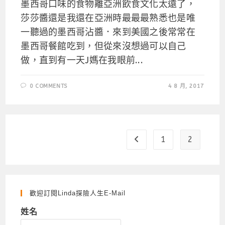
墨西哥口味的食物離亞洲飲食文化太遠了，
莎莎醬還是我還在亞洲時最最最熟悉也是唯
一聽過的墨西哥沾醬．來到美國之後常常在
墨西哥餐館吃到，但從來沒想過可以自己
做，直到有一天J媽在我眼前...
0 COMMENTS
4 8 月, 2017
1
2
Go to the previous page
歡迎訂閱Linda探險人生e-Mail
姓名