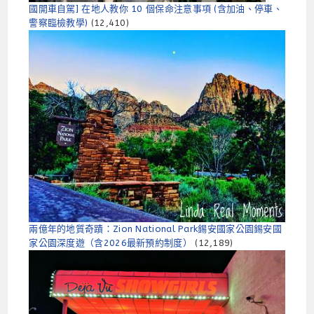
國開車自駕] 在地人教你 10 個保命注意事項 (含加油、停車、
警察臨檢教學)
(12,410)
兩億年的地質奇蹟：Zion National Park錫安國家公園錫安國
家公園深度遊（含2026最新預約制​​度）
(12,189)