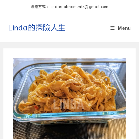
Skip
聯絡方式 : Lindarealmoments@gmail.com
to
content
Linda的探險人生
Menu