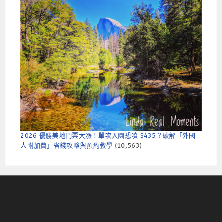
2026 優勝美地門票大漲！單次入園恐噴 $435？破解「外國
人附加費」省錢攻略與預約教學
(10,563)