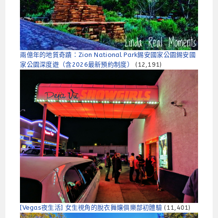
兩億年的地質奇蹟：Zion National Park錫安國家公園錫安國
家公園深度遊（含2026最新預約制​​度）
(12,191)
[Vegas夜生活] 女生視角的脫衣舞孃俱樂部初體驗
(11,401)