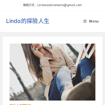
Skip
聯絡方式 : Lindarealmoments@gmail.com
to
content
Linda的探險人生
Menu