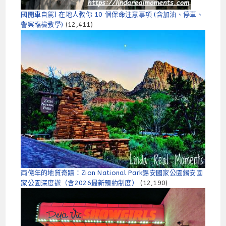
國開車自駕] 在地人教你 10 個保命注意事項 (含加油、停車、
警察臨檢教學)
(12,411)
兩億年的地質奇蹟：Zion National Park錫安國家公園錫安國
家公園深度遊（含2026最新預約制​​度）
(12,190)