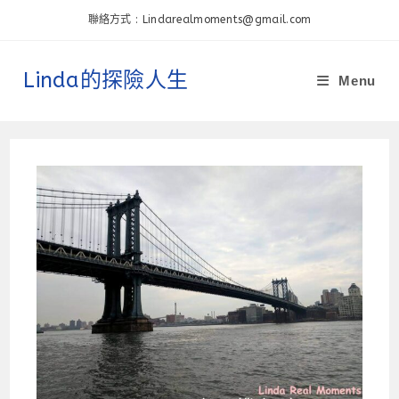
Skip
聯絡方式 : Lindarealmoments@gmail.com
to
content
Linda的探險人生
Menu