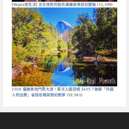
[Vegas夜生活] 女生視角的脫衣舞孃俱樂部初體驗
(11,390)
2026 優勝美地門票大漲！單次入園恐噴 $435？破解「外國
人附加費」省錢攻略與預約教學
(10,561)