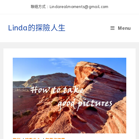
Skip
聯絡方式 : Lindarealmoments@gmail.com
to
content
Linda的探險人生
Menu