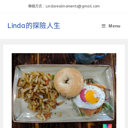
Skip
聯絡方式 : Lindarealmoments@gmail.com
to
content
Linda的探險人生
Menu