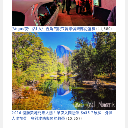
[Vegas夜生活] 女生視角的脫衣舞孃俱樂部初體驗
(11,380)
2026 優勝美地門票大漲！單次入園恐噴 $435？破解「外國
人附加費」省錢攻略與預約教學
(10,557)