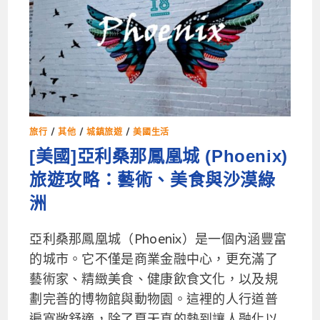
旅行
/
其他
/
城鎮旅遊
/
美國生活
[美國]亞利桑那鳳凰城 (Phoenix)
旅遊攻略：藝術、美食與沙漠綠
洲
亞利桑那鳳凰城（Phoenix）是一個內涵豐富
的城市。它不僅是商業金融中心，更充滿了
藝術家、精緻美食、健康飲食文化，以及規
劃完善的博物館與動物園。這裡的人行道普
遍寬敞舒適，除了夏天真的熱到讓人融化以