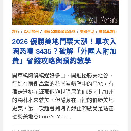
旅行
/
CALI加州
/
國家公園&國家森林
/
美國生活
/
露營車旅行
2026 優勝美地門票大漲！單次入
園恐噴 $435？破解「外國人附加
費」省錢攻略與預約教學
開車繞阿繞繞過好多山，開進優勝美地谷，
行進在兩側高聳的花崗岩峭壁中的平地，有
種走進桃花源那個避世隱居的仙境，北加州
的森林本來就美，但隱藏在山裡的優勝美地
更美，第一次體會到時間靜止的感受是站在
優勝美地谷Cook's Mea...