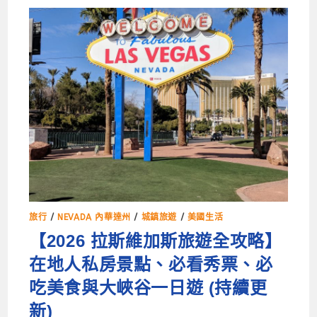
旅行
/
NEVADA 內華達州
/
城鎮旅遊
/
美國生活
【2026 拉斯維加斯旅遊全攻略】
在地人私房景點、必看秀票、必
吃美食與大峽谷一日遊 (持續更
新)