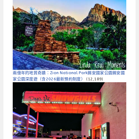
兩億年的地質奇蹟：Zion National Park錫安國家公園錫安國
家公園深度遊（含2026最新預約制​​度）
(12,189)