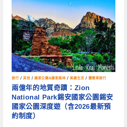
旅行
/
其他
/
國家公園&國家森林
/
美國生活
/
露營車旅行
兩億年的地質奇蹟：Zion
National Park錫安國家公園錫安
國家公園深度遊（含2026最新預
約制​​度）